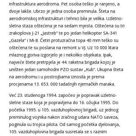
infrastruktura aerodroma. Pet osoba teško je ranjeno, a
dvoje lakše. Ubrzo je jedna osoba preminula. Šteta na
aerodromskoj infrastrukturi i tehnici bila je velika. Uzletno-
sletna staza oštećena je na sedam mjesta. Oštećena su tri
zrakoplova J-21 „Jastreb“ te po jedan helikopter SA-341
„Gazela“ i Mi-8. Četiri protuzračna topa 40 mm teško su
oštećena te su poslana na remont u VJ. Uz 10 000 litara
mlaznog goriva izgorjelo je i nekoliko objekata. Ipak,
najveće štete pretrpjela je 44. raketna brigada kojoj je
uništen jedan samohodni PZO sustav „Kub“. Ukupna šteta
na aerodromu i u postrojbama iznosila je prema
procjenama 13. 653. 000 tadašnjih njemačkih maraka.
Već 23. studenoga 1994. započeo je popravak uzletno-
sletne staze koja je popravljena do 16. ožujka 1995. Do
početka 1995. u 105. vazduhoplovnoj brigadi, uz jednog
preminulog vojnika nakon zračnog udara NATO saveza,
poginula su trojica pilota. Od samog početka djelovanja,
105. vazduhoplovna brigada susretala se s raznim