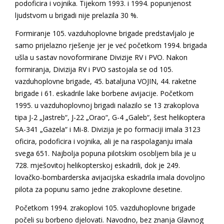
podoficira i vojnika. Tijekom 1993. i 1994. popunjenost
ljudstvom u brigadi nije prelazila 30 %.
Formiranje 105. vazduhoplovne brigade predstavljalo je
samo prijelazno rješenje jer je već početkom 1994. brigada
ušla u sastav novoformirane Divizije RV i PVO. Nakon
formiranja, Divizija RV i PVO sastojala se od 105.
vazduhoplovne brigade, 45. bataljuna VOJIN, 44. raketne
brigade i 61. eskadrile lake borbene avijacije. Početkom
1995. u vazduhoplovnoj brigadi nalazilo se 13 zrakoplova
tipa J-2 „Jastreb“, J-22 „Orao“, G-4 „Galeb“, šest helikoptera
SA-341 „Gazela“ i Mi-8. Divizija je po formaciji imala 3123
oficira, podoficira i vojnika, ali je na raspolaganju imala
svega 651. Najbolja popuna pilotskim osobljem bila je u
728. mješovitoj helikopterskoj eskadrili, dok je 249.
lovačko-bombarderska avijacijska eskadrila imala dovoljno
pilota za popunu samo jedne zrakoplovne desetine.
Početkom 1994. zrakoplovi 105. vazduhoplovne brigade
počeli su borbeno djelovati. Navodno, bez znanja Glavnog