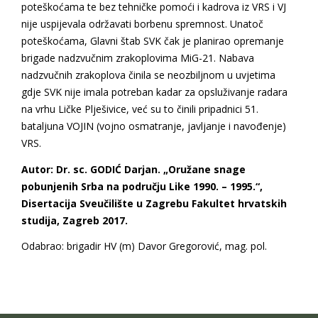
poteškoćama te bez tehničke pomoći i kadrova iz VRS i VJ
nije uspijevala održavati borbenu spremnost. Unatoč
poteškoćama, Glavni štab SVK čak je planirao opremanje
brigade nadzvučnim zrakoplovima MiG-21. Nabava
nadzvučnih zrakoplova činila se neozbiljnom u uvjetima
gdje SVK nije imala potreban kadar za opsluživanje radara
na vrhu Ličke Plješivice, već su to činili pripadnici 51.
bataljuna VOJIN (vojno osmatranje, javljanje i navođenje)
VRS.
Autor: Dr. sc. GODIĆ Darjan. „Oružane snage
pobunjenih Srba na području Like 1990. – 1995.“,
Disertacija Sveučilište u Zagrebu Fakultet hrvatskih
studija, Zagreb 2017.
Odabrao: brigadir HV (m) Davor Gregorović, mag. pol.