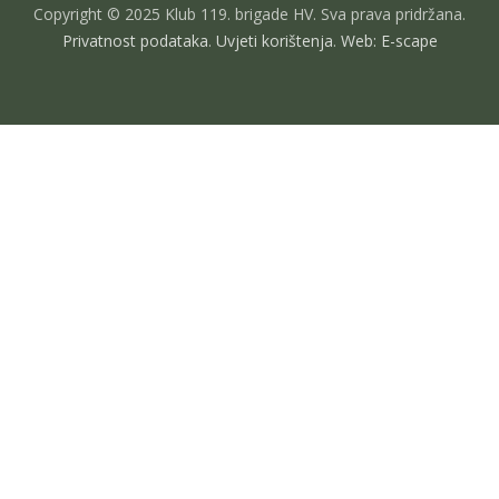
Copyright © 2025 Klub 119. brigade HV. Sva prava pridržana.
Privatnost podataka
.
Uvjeti korištenja
.
Web: E-scape