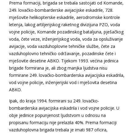
Prema formaciji, brigada se trebala sastojati od Komande,
249. lovačko-bombarderske avijacijske eskadrile, 728.
mješovite helikopterske eskadrile, aerodromske kontrole
letenja, lakog artiljerijskog raketnog divizijuna PZO, voda
vojne policije, Komande pozadinskog bataljuna, pješačkog
voda, čete veze, inženjerijskog voda, voda za opsluživanje
avijacije, voda vazduhoplovne tehničke službe, čete za
vazduhoplovno tehničko održavanje, pozadinske čete i
mješovite desetine ABKO. Tijekom 1993. većina jedinica
brigade formirana je, ali zbog manjka ljudstva nisu
formirane 249. lovačko-bombarderska avijacijska eskadrila,
vod vojne policije, inženjerijski vod i mješovita desetina
ABKO.
Ipak, do kraja 1994. formirani su 249. lovačko-
bombarderska avijacijska eskadrila i vod vojne policije. U
obje jedinice popunjenost ljudstvom u odnosu na
propisanu formaciju nije prelazila 40%. Prema formaciji
vazduhoplovna brigada trebala je imati 987 oficira,