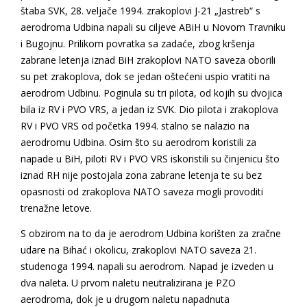
štaba SVK, 28. veljače 1994. zrakoplovi J-21 „Jastreb“ s
aerodroma Udbina napali su ciljeve ABiH u Novom Travniku
i Bugojnu. Prilikom povratka sa zadaće, zbog kršenja
zabrane letenja iznad BiH zrakoplovi NATO saveza oborili
su pet zrakoplova, dok se jedan oštećeni uspio vratiti na
aerodrom Udbinu. Poginula su tri pilota, od kojih su dvojica
bila iz RV i PVO VRS, a jedan iz SVK. Dio pilota i zrakoplova
RV i PVO VRS od početka 1994. stalno se nalazio na
aerodromu Udbina. Osim što su aerodrom koristili za
napade u BiH, piloti RV i PVO VRS iskoristili su činjenicu što
iznad RH nije postojala zona zabrane letenja te su bez
opasnosti od zrakoplova NATO saveza mogli provoditi
trenažne letove.
S obzirom na to da je aerodrom Udbina korišten za zračne
udare na Bihać i okolicu, zrakoplovi NATO saveza 21.
studenoga 1994. napali su aerodrom. Napad je izveden u
dva naleta. U prvom naletu neutralizirana je PZO
aerodroma, dok je u drugom naletu napadnuta