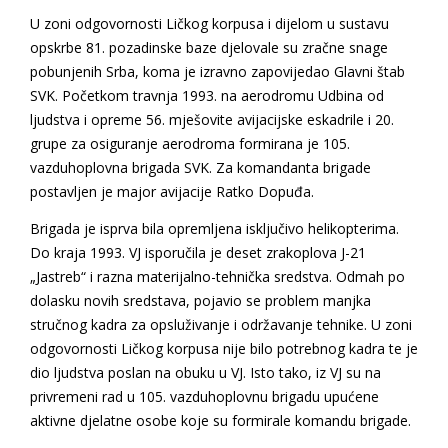
U zoni odgovornosti Ličkog korpusa i dijelom u sustavu
opskrbe 81. pozadinske baze djelovale su zračne snage
pobunjenih Srba, koma je izravno zapovijedao Glavni štab
SVK. Početkom travnja 1993. na aerodromu Udbina od
ljudstva i opreme 56. mješovite avijacijske eskadrile i 20.
grupe za osiguranje aerodroma formirana je 105.
vazduhoplovna brigada SVK. Za komandanta brigade
postavljen je major avijacije Ratko Dopuđa.
Brigada je isprva bila opremljena isključivo helikopterima.
Do kraja 1993. VJ isporučila je deset zrakoplova J-21
„Jastreb“ i razna materijalno-tehnička sredstva. Odmah po
dolasku novih sredstava, pojavio se problem manjka
stručnog kadra za opsluživanje i održavanje tehnike. U zoni
odgovornosti Ličkog korpusa nije bilo potrebnog kadra te je
dio ljudstva poslan na obuku u VJ. Isto tako, iz VJ su na
privremeni rad u 105. vazduhoplovnu brigadu upućene
aktivne djelatne osobe koje su formirale komandu brigade.