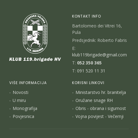
KONTAKT INFO
Bartolomeo dei Vitrei 16,
Pula
Predsjednik: Roberto Fabris
E:
klub119brigade@gmail.com
T:
052 350 365
T:
091 520 11 31
VIŠE INFORMACIJA
KORISNI LINKOVI
Novosti
Ministarstvo hr. branitelja
U miru
Oružane snage RH
Monografija
Obris - obrana i sigurnost
Povjesnica
Vojna povijest - Večernji